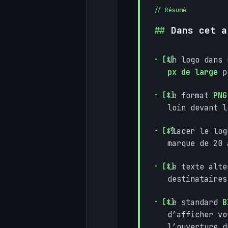
Dans cet a
Un logo dans
px de large
po
Le format
PNG
loin devant l
Placer le lo
marque de 20 
Le texte alt
destinataires
Le standard
B
d’afficher vo
l’ouverture d