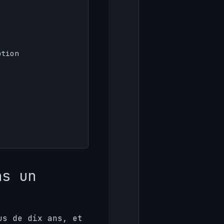
ption
ns un
us de dix ans, et