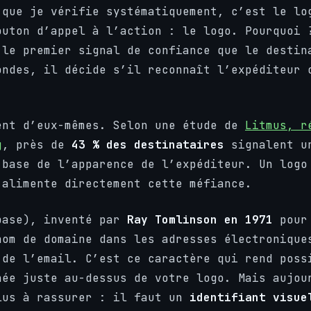
 que je vérifie systématiquement, c’est le lo
outon d’appel à l’action : le logo. Pourquoi 
le premier signal de confiance que le destin
ondes, il décide s’il reconnaît l’expéditeur 
ent d’eux-mêmes. Selon une étude de
Litmus, r
g
, près de
43 % des destinataires
signalent un
 base de l’apparence de l’expéditeur. Un logo
 alimente directement cette méfiance.
base), inventé par
Ray Tomlinson en 1971
pour 
nom de domaine dans les adresses électronique
 de l’email. C’est ce caractère qui rend poss
hée juste au-dessus de votre logo. Mais aujou
lus à rassurer : il faut un
identifiant visue