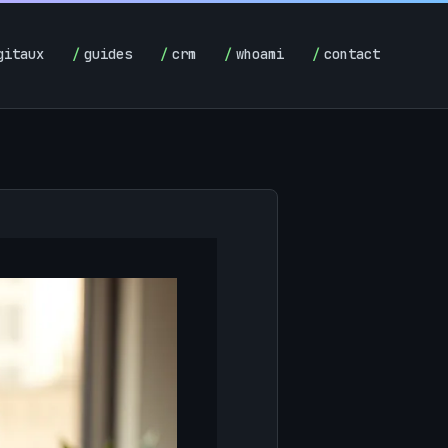
gitaux
guides
crm
whoami
contact