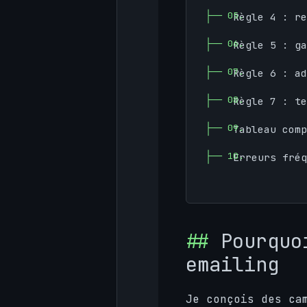
Règle 4 : re
Règle 5 : ga
Règle 6 : ad
Règle 7 : te
Tableau comp
Erreurs fréq
Pourquo
emailing
Je conçois des ca