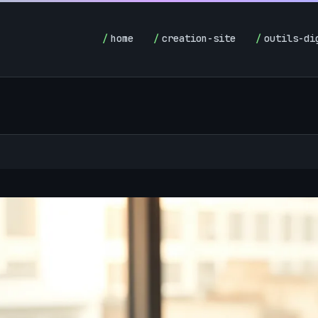
home
creation-site
outils-di