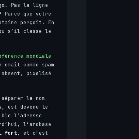
go. Pas la ligne
? Parce que votre
ataire perçoit. En
ou s’il classe le
éférence mondiale
 email comme spam
 absent, pixelisé
séparer le nom
s, est devenu le
ible l’adresse
rd’hui, l’arobase
l fort
, et c’est