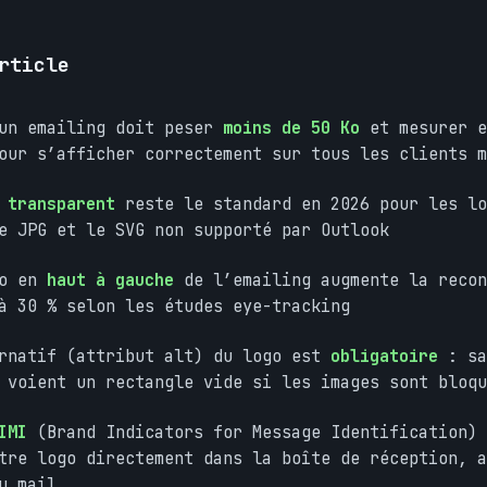
rticle
 un emailing doit peser
moins de 50 Ko
et mesurer 
ur s’afficher correctement sur tous les clients m
 transparent
reste le standard en 2026 pour les lo
e JPG et le SVG non supporté par Outlook
go en
haut à gauche
de l’emailing augmente la recon
à 30 % selon les études eye-tracking
ernatif (attribut alt) du logo est
obligatoire
: sa
 voient un rectangle vide si les images sont bloqu
IMI
(Brand Indicators for Message Identification) 
tre logo directement dans la boîte de réception, a
u mail