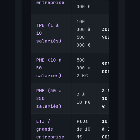
entreprise
00
000 €
100
TPE (1 à
10
000 à
300 à
10
à 
500
900 €
salariés)
00
000 €
PME (10 à
500
900 à 3
50
50
000 à
000 €
à 
salariés)
2 M€
PME (50 à
3 000 à
2 à
2 
250
10 000
10 M€
M€
salariés)
€
ETI /
Plus
10 000
5 
grande
de 10
à 100
M€
entreprise
M€
000 €+