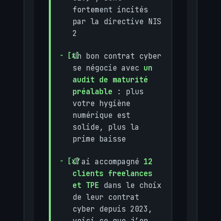
fortement incités
par la directive NIS
2
Un bon contrat cyber
se négocie avec
un
audit de maturité
préalable
: plus
votre hygiène
numérique est
solide, plus la
prime baisse
J’ai accompagné
12
clients freelances
et TPE
dans le choix
de leur contrat
cyber depuis 2023,
voici ce que j’en