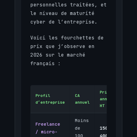
personnelles traitées, et
le niveau de maturité
cyber de l’entreprise.
Voici les fourchettes de
prix que j’observe en
2026 sur le marché
français :
Prime
Pla
Profil
CA
annuelle
de
d’entreprise
annuel
HT
gar
Moins
Freelance
50
de
150 à
/ micro-
à 
100
400 €