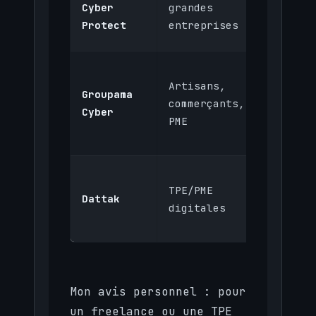
Cyber
grandes
500 €
Protect
entreprises
Artisans,
Groupama
400 à 1
commerçants,
Cyber
200 €
PME
TPE/PME
250 à
Dattak
digitales
600 €
Mon avis personnel : pour
un freelance ou une TPE