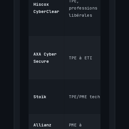
TPE,
Hiscox
350 à
professions
CyberClear
800 €
libérales
AXA Cyber
500 à 1
TPE à ETI
Secure
500 €
300 à
Stoïk
TPE/PME tech
700 €
Allianz
PME à
700 à 2