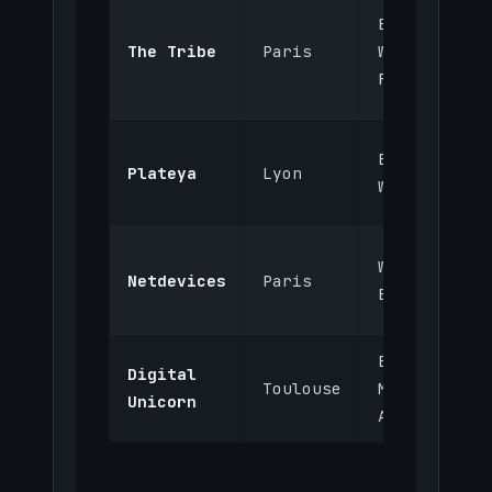
Bubble,
The Tribe
Paris
Webflow,
Retool
Bubble,
Plateya
Lyon
Webflow
Webflow,
Netdevices
Paris
Bubble
Bubble,
Digital
Toulouse
Make,
Unicorn
Airtable