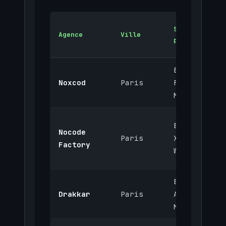
Stack
Agence
Ville
principale
Bubble,
Noxcod
Paris
FlutterFlow
Make
Bubble,
Nocode
Paris
Xano,
Factory
Webflow
Bubble,
Drakkar
Paris
Airtable,
Make