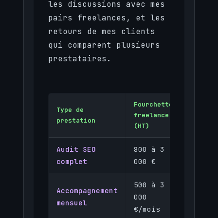
les discussions avec mes
pairs freelances, et les
retours de mes clients
qui comparent plusieurs
prestataires.
Fourchette
Fourche
Type de
freelance
agence
prestation
(HT)
(HT)
Audit SEO
800 à 3
2 000 
complet
000 €
5 000 
500 à 3
1 500 
Accompagnement
000
8 000
mensuel
€/mois
€/mois