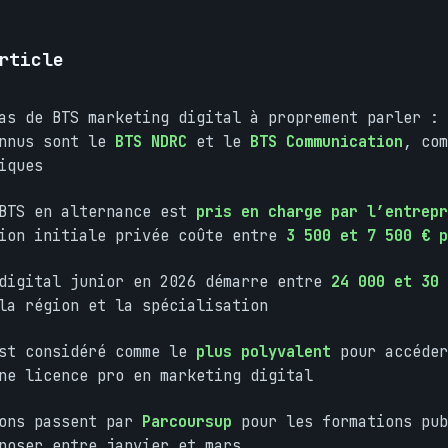
rticle
as de BTS marketing digital à proprement parler : 
onnus sont le
BTS NDRC
et le
BTS Communication
, com
iques
 BTS en alternance est
pris en charge par l’entrepr
tion initiale privée coûte entre
3 500 et 7 500 € p
 digital junior en 2026 démarre entre
24 000 et 30
a région et la spécialisation
est considéré comme le
plus polyvalent
pour accéder
ne licence pro en marketing digital
ions passent par
Parcoursup
pour les formations pub
poser entre janvier et mars