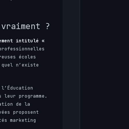
 vraiment ?
ement intitulé «
professionnelles
reuses écoles
 quel n’existe
 l’Éducation
s leur programme.
ation de la
vées proposent
tés marketing