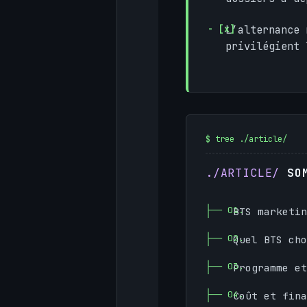
L’alternance
privilégient 
SO
BTS marketin
Quel BTS cho
Programme et
Coût et fina