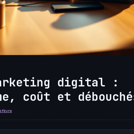
arketing digital :
me, coût et débouché
efèvre