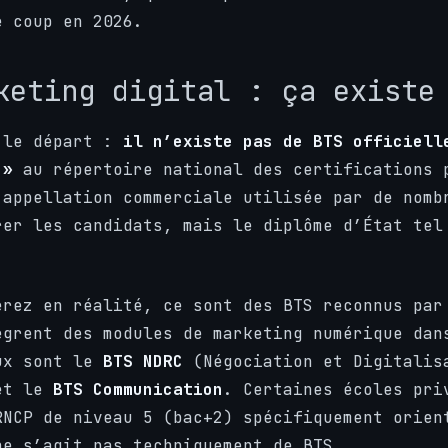
e coup en 2026.
keting digital : ça existe
 le départ :
il n’existe pas de BTS officiell
 »
au répertoire national des certifications 
 appellation commerciale utilisée par de nomb
rer les candidats, mais le diplôme d’État tel
erez en réalité, ce sont des BTS reconnus par
ègrent des modules de marketing numérique dan
ux sont le
BTS NDRC
(Négociation et Digitalis
 et le
BTS Communication
. Certaines écoles pri
RNCP de niveau 5 (bac+2) spécifiquement orien
ne s’agit pas techniquement de BTS.