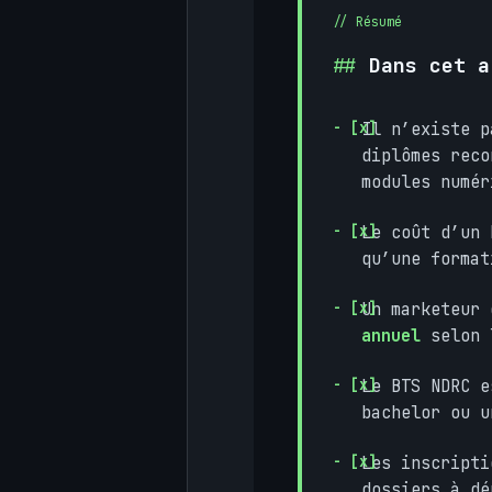
Dans cet a
Il n’existe p
diplômes rec
modules numér
Le coût d’un
qu’une forma
Un marketeur
annuel
selon l
Le BTS NDRC 
bachelor ou u
Les inscript
dossiers à dé