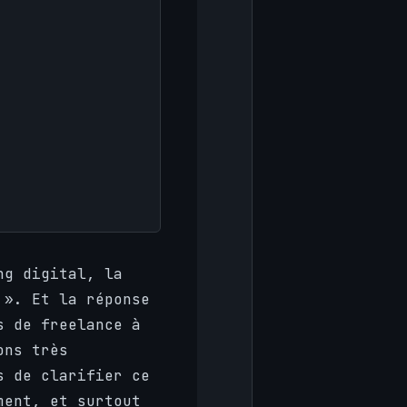
ng digital, la
 ». Et la réponse
s de freelance à
ons très
s de clarifier ce
ment, et surtout