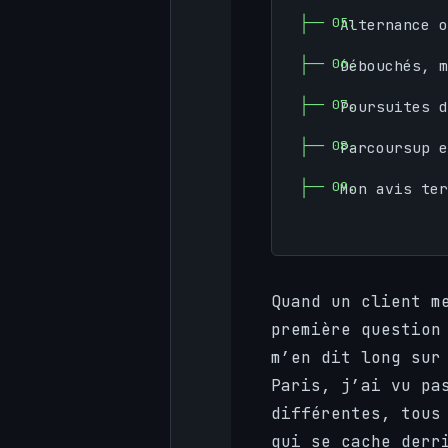
Alternance o
Débouchés, m
Poursuites d
Parcoursup e
Mon avis ter
Quand un client m
première question
m’en dit long sur
Paris, j’ai vu pa
différentes, tous
qui se cache derr