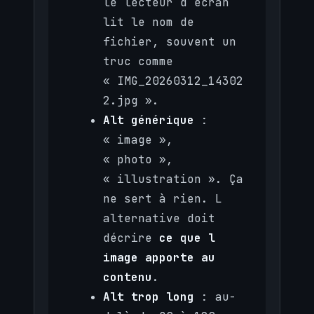
le lecteur d écran
lit le nom de
fichier, souvent un
truc comme
« IMG_20260312_14302
2.jpg ».
Alt générique
:
« image »,
« photo »,
« illustration ». Ça
ne sert à rien. L
alternative doit
décrire
ce que l
image apporte au
contenu
.
Alt trop long
: au-