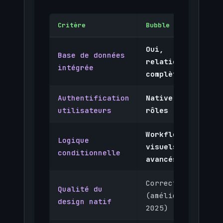
Critère
Bubble
Oui,
Base de données
relationnelle
intégrée
complète
Authentification
Native avec
utilisateurs
rôles
Workflows
Logique
visuels
conditionnelle
avancés
Correct
Qualité du
(amélioré en
design natif
2025)