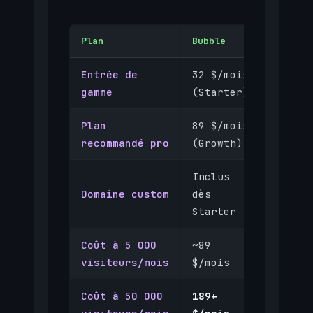
Plan
Bubble
Framer
Entrée de
32 $/mois
15 $/m
gamme
(Starter)
(Pro)
Plan
89 $/mois
15 $/m
recommandé pro
(Growth)
(Pro)
Inclus
Inclus
Domaine custom
dès
Pro
Starter
Coût à 5 000
~89
15 $/m
visiteurs/mois
$/mois
Coût à 50 000
189+
15 $/m