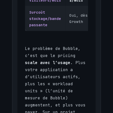
visiteurs/mois
$/mois
Surcoût
Non
Oui, dès
stockage/bande
(limit
Growth
passante
génére
Le problème de Bubble,
c’est que le pricing
scale avec l’usage
. Plus
votre application a
d’utilisateurs actifs,
plus les « workload
units » (l’unité de
mesure de Bubble)
augmentent, et plus vous
payez. Sur un projet