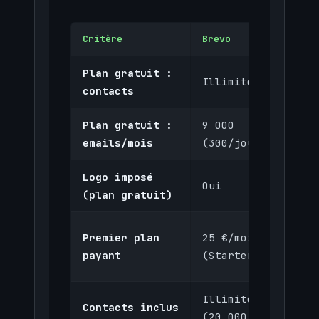
Critère
Brevo
Maile
Plan gratuit :
Illimités
1 00
contacts
Plan gratuit :
9 000
12 0
emails/mois
(300/jour)
Logo imposé
Oui
Oui
(plan gratuit)
10 $
Premier plan
25 €/mois
(Gro
payant
(Starter)
Busi
Illimités
Contacts inclus
(20 000
500