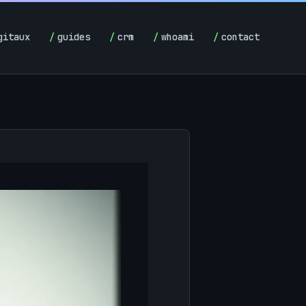
gitaux
guides
crm
whoami
contact