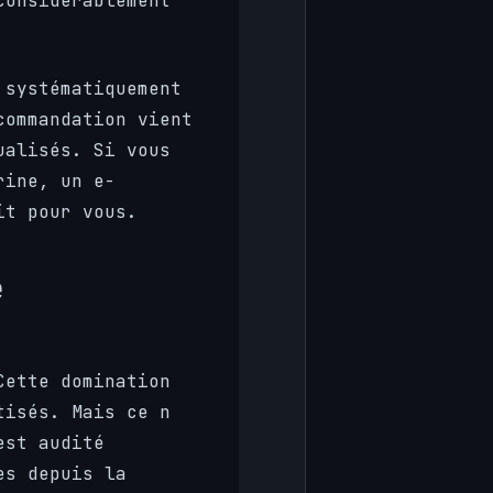
considérablement
systématiquement
commandation vient
ualisés. Si vous
rine, un e-
it pour vous.
e
Cette domination
tisés. Mais ce n
est audité
es depuis la