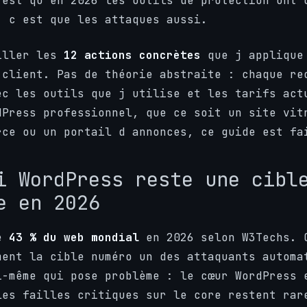
 est qu en 2026 les outils de protection ont 
, c est que les attaques aussi.
iller les
12 actions concrètes
que j applique 
 client. Pas de théorie abstraite : chaque re
ec les outils que j utilise et les tarifs act
dPress professionnel, que ce soit un site vit
rce ou un portail d annonces, ce guide est fa
i WordPress reste une cibl
e en 2026
se
43 % du web mondial
en 2026 selon W3Techs. 
ment la cible numéro un des attaquants automa
i-même qui pose problème : le cœur WordPress 
les failles critiques sur le core restent rar