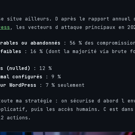
se situe ailleurs. D après le rapport annuel
ress
, les vecteurs d attaque principaux en 20
érables ou abandonnés
: 56 % des compromission
 faibles
: 16 % (dont la majorité via brute f
és (nulled)
: 12 %
 mal configurés
: 9 %
œur WordPress
: 7 % seulement
toute ma stratégie : on sécurise d abord l en
pplicatif, puis les accès humains. C est dans
12 actions.