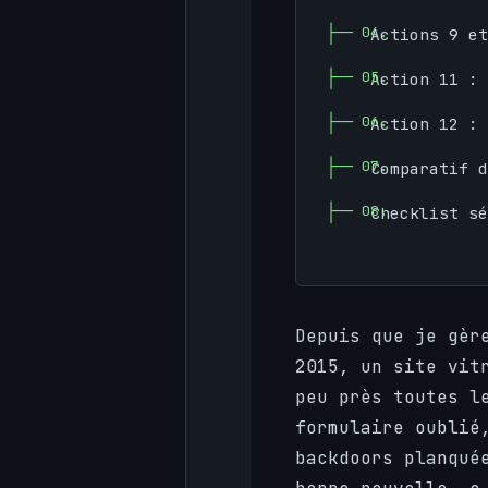
Actions 9 et
Action 11 :
Action 12 : 
Comparatif d
Checklist sé
Depuis que je gèr
2015, un site vit
peu près toutes l
formulaire oublié
backdoors planqué