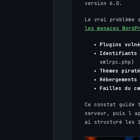
version 6.0.
Le vrai problème 
les menaces WordP
Plugins vuln
Identifiants
xmlrpc.php)
Thèmes pirat
Hébergements
Failles du c
Ce constat guide 
serveur, puis l a
ai structuré les 