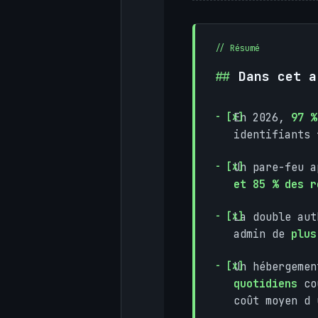
Dans cet a
En 2026,
97 %
identifiants 
Un pare-feu a
et 85 % des r
La double aut
admin de
plus
Un hébergeme
quotidiens
coû
coût moyen d 