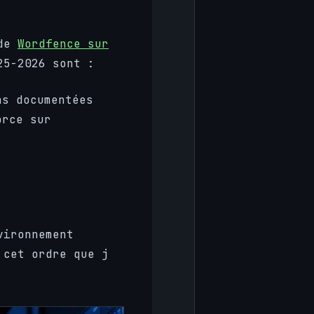
 de
Wordfence sur
25-2026 sont :
s documentées
orce sur
vironnement
 cet ordre que j