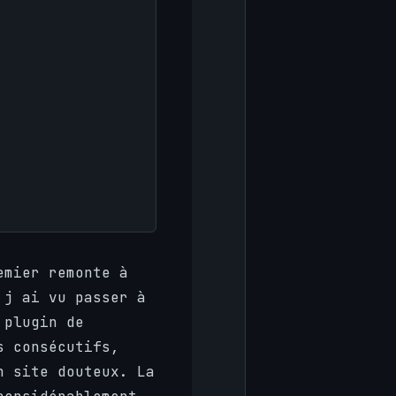
emier remonte à
 j ai vu passer à
 plugin de
s consécutifs,
n site douteux. La