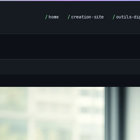
home
creation-site
outils-di