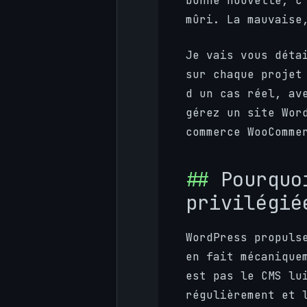
bonne nouvelle, c
mûri. La mauvaise
Je vais vous déta
sur chaque projet
d un cas réel, av
gérez un site Wor
commerce WooComme
Pourquo
privilégié
WordPress propul
en fait mécanique
est pas le CMS lu
régulièrement et 