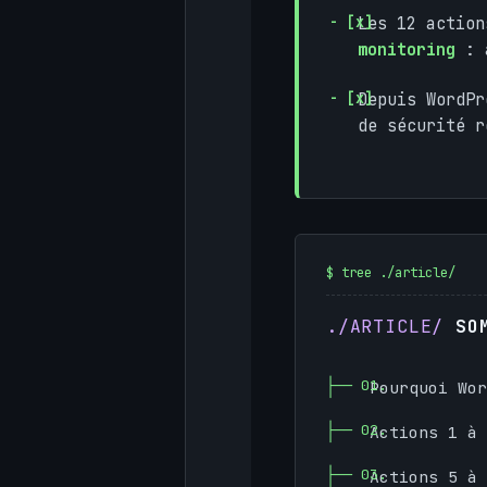
Les 12 actio
monitoring
: a
Depuis WordP
de sécurité r
SO
Pourquoi Wor
Actions 1 à 
Actions 5 à 