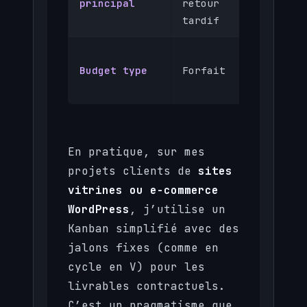
principal
retour
si P
tardif
Régi
Budget type
Forfait
forf
itér
En pratique, sur mes
projets clients de
sites
vitrines ou e-commerce
WordPress
, j’utilise un
Kanban simplifié avec des
jalons fixes (comme en
cycle en V) pour les
livrables contractuels.
C’est un pragmatisme que