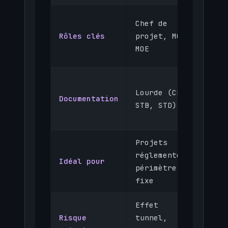
Prod
Chef de
Owne
Rôles clés
projet, MOA,
Mast
MOE
équi
Légè
Lourde (CDC,
stor
Documentation
STB, STD)
Defi
Done
Projets
Déve
réglementés,
Idéal pour
prod
périmètre
star
fixe
Effet
Risque
tunnel,
Scop