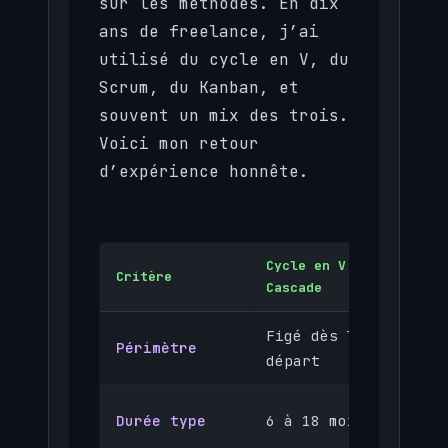
sur les méthodes. En dix
ans de freelance, j’ai
utilisé du cycle en V, du
Scrum, du Kanban, et
souvent un mix des trois.
Voici mon retour
d’expérience honnête.
Cycle en V /
Critère
Scrum
Cascade
Figé dès le
Évol
Périmètre
départ
spri
Spri
Durée type
6 à 18 mois
à 4 