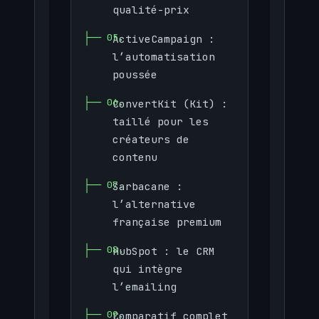
qualité-prix
ActiveCampaign :
l’automatisation
poussée
ConvertKit (Kit) :
taillé pour les
créateurs de
contenu
Sarbacane :
l’alternative
française premium
HubSpot : le CRM
qui intègre
l’emailing
Comparatif complet