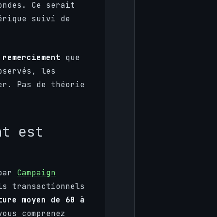
ondes. Ce serait
érique suivi de
 remerciement
que
bservés, les
er. Pas de théorie
nt est
 par
Campaign
ls transactionnels
ture moyen de 60 à
vous comprenez