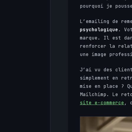
pourquoi je pouss
L’emailing de rem
psychologique
. Vo
marque. Il est da
renforcer la rela
une image profess
J’ai vu des clien
simplement en ret
mise en place ? Q
Mailchimp. Le ret
site e-commerce
, 