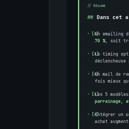
Dans cet a
Un emailing 
70 %
, soit tr
Le timing op
déclencheuse 
Un mail de r
fois mieux qu
Les 5 modèle
parrainage, a
Intégrer un
c
achat augment