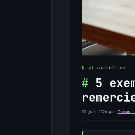
5 exe
remerci
30 juin 2026
par
Thomas L