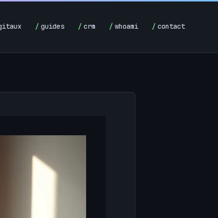
gitaux
guides
crm
whoami
contact