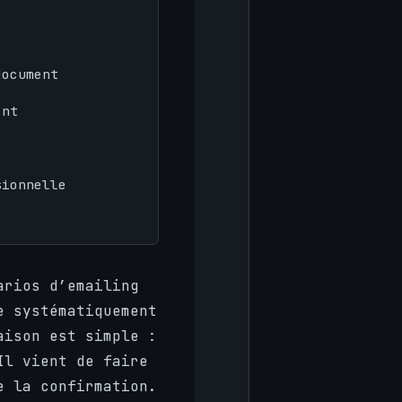
document
ent
sionnelle
arios d’emailing
e systématiquement
aison est simple :
Il vient de faire
e la confirmation.