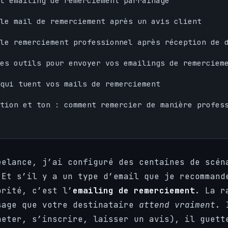
l’emailing de remerciement parrainage
le mail de remerciement après un avis client
le remerciement professionnel après réception de 
es outils pour envoyer vos emailings de remerciem
 qui tuent vos mails de remerciement
tion et ton : comment remercier de manière profes
eelance, j’ai configuré des centaines de scén
 Et s’il y a un type d’email que je recommand
orité, c’est l’
emailing de remerciement
. La r
sage que votre destinataire
attend vraiment
. 
heter, s’inscrire, laisser un avis), il guett