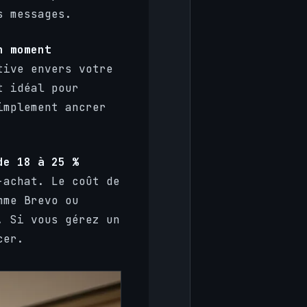
s messages.
n moment
tive envers votre
t idéal pour
implement ancrer
de 18 à 25 %
-achat. Le coût de
mme Brevo ou
. Si vous gérez un
cer.