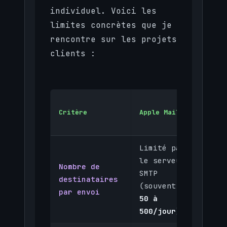
individuel. Voici les
limites concrètes que je
rencontre sur les projets
clients :
Outil 
Critère
Apple Mail
dédié 
Mailch
Limité par
le serveur
Nombre de
Illim
SMTP
destinataires
selon
(souvent
par envoi
forfa
50 à
500/jour
)