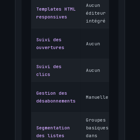
Aucun
Templates HTML
Édite
éditeur
responsives
and d
intégré
Track
Suivi des
Aucun
pixel
ouvertures
analy
Suivi des
Redir
Aucun
clics
track
Autom
Gestion des
Manuelle
(lien
désabonnements
oblig
Groupes
Segmentation
basiques
Tags,
des listes
dans
compo