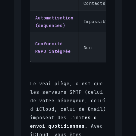
Contacts
Automatisation
Workf
Impossible
(séquences)
compl
Oui (
Conformité
Non
opt-i
RGPD intégrée
regis
Le vrai piège, c est que
les serveurs SMTP (celui
de votre hébergeur, celui
d iCloud, celui de Gmail)
imposent des
limites d
envoi quotidiennes
. Avec
iCloud, vous êtes