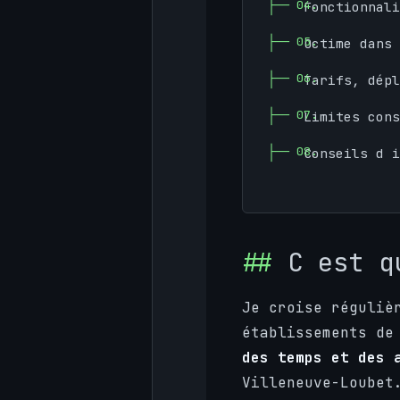
Fonctionnali
Octime dans 
Tarifs, dépl
Limites con
Conseils d i
C est q
Je croise réguliè
établissements de
des temps et des 
Villeneuve-Loubet