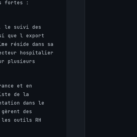
s fortes :
, le suivi des
si que l export
ime réside dans sa
cteur hospitalier
ur plusieurs
rance et en
iste de la
ntation dans le
 gèrent des
 les outils RH