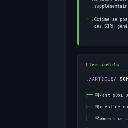
supplémentair
Octime se po
des SIRH géné
SO
C est quoi O
Qu est-ce qu
Comment se c