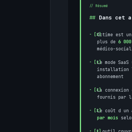
Dans cet a
Octime est un
plus de
6 000
médico-social
Le mode SaaS 
installation 
abonnement
La connexion
fournis par l
Le coût d un
par mois
selon
L outil couvr