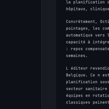
la planification 
hôpitaux, cliniqu
Concrètement, Oct
pointages, les co
automatique vers 
capacité à intég
: repos compensat
semaines.
L éditeur revendi
Belgique. Ce n es
planification sou
secteur sanitaire
équipes en rotati
classiques peinen