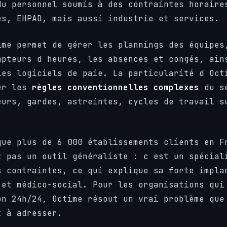
du personnel soumis à des contraintes horaire
es, EHPAD, mais aussi industrie et services.
ime permet de gérer les plannings des équipes
mpteurs d heures, les absences et congés, ain
les logiciels de paie. La particularité d Oct
rer les
règles conventionnelles complexes
du se
eurs, gardes, astreintes, cycles de travail s
que plus de 6 000 établissements clients en F
t pas un outil généraliste : c est un spécial
s contraintes, ce qui explique sa forte impla
 et médico-social. Pour les organisations qui
on 24h/24, Octime résout un vrai problème que
t à adresser.