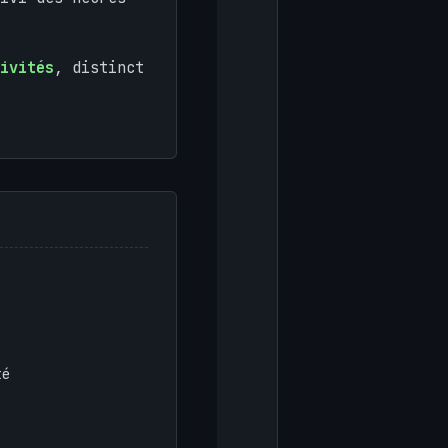
ivités
, distinct
té