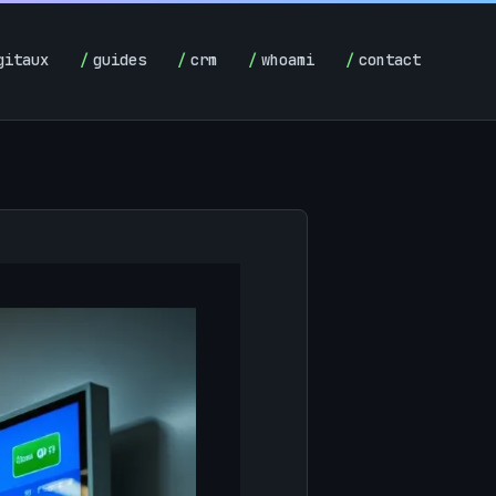
gitaux
guides
crm
whoami
contact