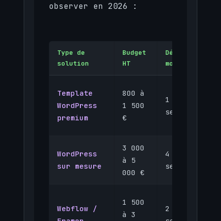
observer en 2026 :
Type de
Budget
Délai
M
solution
HT
moyen
a
Template
800 à
1 à 2
WordPress
1 500
semaines
premium
€
3 000
WordPress
4 à 8
à 5
sur mesure
semaines
000 €
1 500
Webflow /
2 à 4
à 3
Framer
semaines