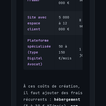
000 €
Site avec
5 000
8 à 16
espace
à 12
semaines
client
000 €
Plateforme
spécialisée
50 à
1 à 3
(type
150
jours
Digital
€/mois
Avocat)
À ces coûts de création,
il faut ajouter des frais
récurrents :
hébergement