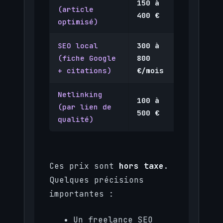
150 à
300 à
(article
400 €
700 €
optimisé)
SEO local
300 à
600 à
(fiche Google
800
1 500
+ citations)
€/mois
€/mois
Netlinking
100 à
200 à
(par lien de
500 €
800 €
qualité)
Ces prix sont
hors taxe
.
Quelques précisions
importantes :
Un freelance SEO