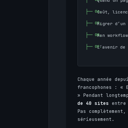
Quand un pag
Coût, licenc
Migrer d’un 
Mon workflow
L’avenir de 
Chaque année depu
francophones : « 
» Pendant longtem
de 40 sites
entre 
Pas complètement,
sérieusement.