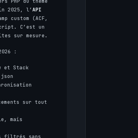
ers PHP du thème
in 2025, l’
API
amp custom (ACF,
cript. C’est un
ites sur mesure.
2026 :
w et Stack
.json
hronisation
cements sur tout
le, mais
s filtrés sans