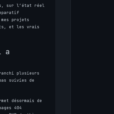
s, sur l’état réel
mparatif
 mes projets
ts, et les vrais
i a
ranchi plusieurs
pas suivies de
rmet désormais de
pages 404