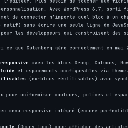
s l’éditeur. Plus besoin de toucher aux fichi
personnalisation. Avec WordPress 6.7, sorti f
met de connecter n’importe quel bloc à un ch
p natif) sans écrire une seule ligne de JavaS
 pour les développeurs qui construisent des s
ci ce que Gutenberg gère correctement en mai 
 responsive
avec les blocs Group, Columns, Ro
fluide
et espacements configurables via theme
tilisables
(ex-blocs réutilisables) avec sync
ux
pour uniformiser couleurs, polices et espa
ec menu responsive intégré (encore perfectib
boucle
(Query Loop) pour afficher des article