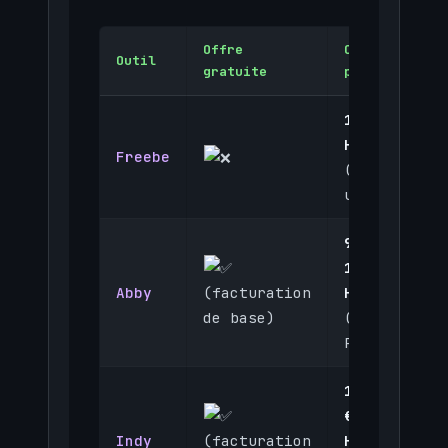
Offre
Offre
Outil
gratuite
payante
14,90 €
HT/mois
Freebe
(offre
unique)
9,99 à
19,99 €
Abby
HT/mois
(facturation
(Pro /
de base)
Premium)
12 à 24
€
Indy
HT/mois
(facturation