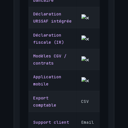
bancaire
Déclaration
(de
URSSAF intégrée
2024)
Déclaration
fiscale (IR)
Modèles CGV /
contrats
Application
mobile
(iOS/An
Export
CSV
CSV, PD
comptable
Support client
Email
Chat + 