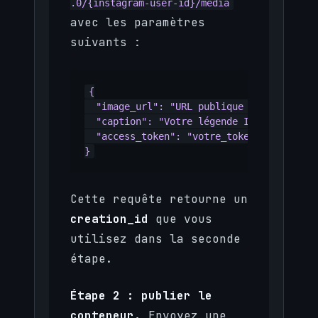
.0/{instagram-user-id}/media
avec les paramètres
suivants :
{

  "image_url": "URL publique de l image",

  "caption": "Votre légende Instagram",

  "access_token": "votre_token"

}
Cette requête retourne un
creation_id
que vous
utilisez dans la seconde
étape.
Étape 2 : publier le
conteneur.
Envoyez une