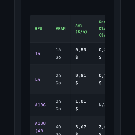
Google
AWS
Azur
GPU
VRAM
Cloud
($/h)
($/h
($/h)
16
0,53
0,35
0,45
T4
Go
$
$
$
24
0,81
0,70
0,76
L4
Go
$
$
$
24
1,01
0,90
A10G
N/A
Go
$
$
A100
40
3,67
3,07
3,40
(40
Go
$
$
$