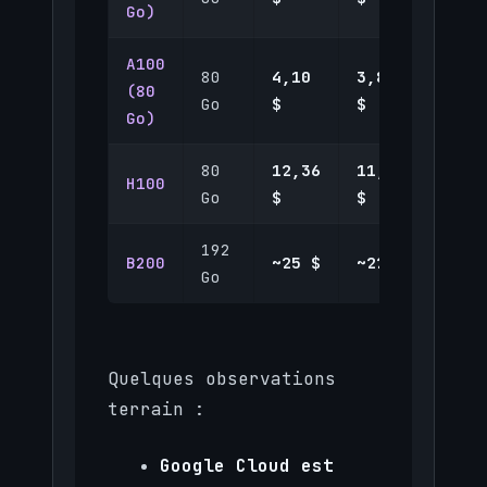
Go)
A100
80
4,10
3,82
3,67
(80
Go
$
$
$
Go)
80
12,36
11,54
11,0
H100
Go
$
$
$
192
B200
~25 $
~22 $
~24 
Go
Quelques observations
terrain :
Google Cloud est