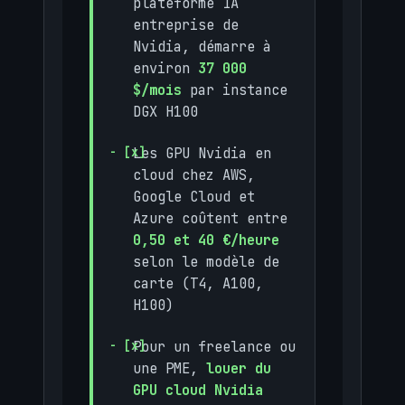
plateforme IA
entreprise de
Nvidia, démarre à
environ
37 000
$/mois
par instance
DGX H100
Les GPU Nvidia en
cloud chez AWS,
Google Cloud et
Azure coûtent entre
0,50 et 40 €/heure
selon le modèle de
carte (T4, A100,
H100)
Pour un freelance ou
une PME,
louer du
GPU cloud Nvidia