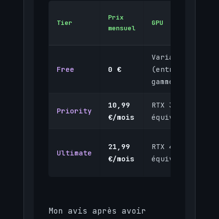
D
Prix
Tier
GPU
d
mensuel
s
Variable
1
Free
0 €
(entrée de
h
gamme)
10,99
RTX 3080
6
Priority
€/mois
équivalent
h
21,99
RTX 4080
8
Ultimate
€/mois
équivalent
h
Mon avis après avoir