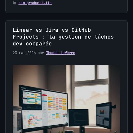
Catégories
crm-productivite
Linear vs Jira vs GitHub
Projects : la gestion de tâches
dev comparée
23 mai 2026
par
Thomas Lefèvre