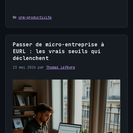
Catégories
crm-productivite
Passer de micro-entreprise à
EURL : les vrais seuils qui
déclenchent
23 mai 2026
par
Thomas Lefèvre