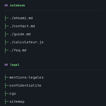
notebook
./whoami.md
./contact.md
./guide.md
./calculateur.js
./faq.md
legal
mentions-legales
confidentialite
cgu
sitemap