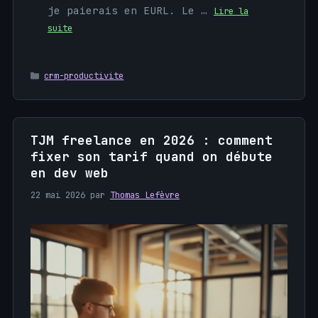
je paierais en EURL. Le …
Lire la
suite
Catégories
crm-productivite
TJM freelance en 2026 : comment
fixer son tarif quand on débute
en dev web
22 mai 2026
par
Thomas Lefèvre