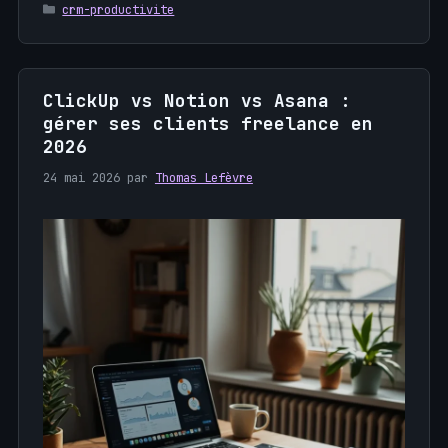
Catégories
crm-productivite
ClickUp vs Notion vs Asana :
gérer ses clients freelance en
2026
24 mai 2026
par
Thomas Lefèvre