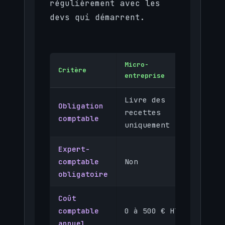
régulièrement avec les
devs qui démarrent.
Micro-
Critère
EURL (I
entreprise
Livre des
Compta
Obligation
recettes
complè
comptable
uniquement
obliga
Expert-
Fortem
comptable
Non
recomm
obligatoire
Coût
1 200 
comptable
0 à 500 € HT
400 € 
annuel