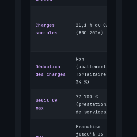
~45 % 
Charges
21,1 % du CA
rémuné
sociales
(BNC 2026)
nette
Non
Déduction
(abattement
Oui, c
des charges
forfaitaire
réelle
34 %)
77 700 €
Seuil CA
(prestations
Illimi
max
de services)
Franchise
Réel
jusqu’à 36