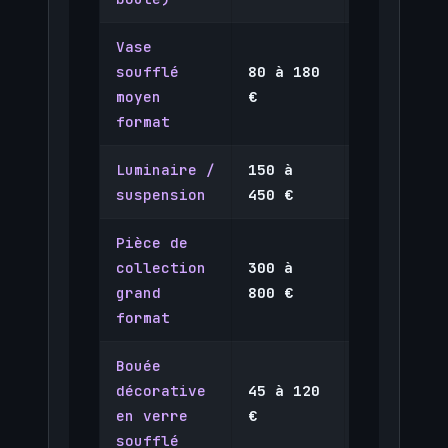
Vase
soufflé
80 à 180
Sur place
moyen
€
principal
format
Luminaire /
150 à
Sur comma
suspension
450 €
Pièce de
collection
300 à
Sur place
grand
800 €
uniquemen
format
Bouée
décorative
45 à 120
MarineSho
en verre
€
soufflé