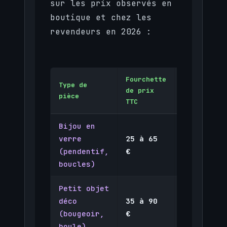
sur les prix observés en
boutique et chez les
revendeurs en 2026 :
Fourchette
Type de
Disponibil
de prix
pièce
en ligne
TTC
Bijou en
verre
25 à 65
Limitée
(pendentif,
€
(revendeu
boucles)
Petit objet
déco
35 à 90
MarineSho
(bougeoir,
€
atelier
boule)